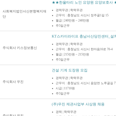
★★한울타리 노인 요양원 요양보호사 
경력무관 | 학력무관
사회복지법인서산본향복지재
근무지 : 충청남도 서산시 정주골1길 15
단
월급 | 240만원 ~ 240만원
주5일근무
KT스카이라이프 충남서산당진센터_설치및 
경력무관 | 학력무관
주식회사 키스정보통신
근무지 : 충청남도 서산시 한마음16로 70-4
월급 | 215만원 ~ 215만원
주5일근무
건설 기계 도장원 모집
경력무관 | 학력무관
주식회사 우진
근무지 : 충청남도 서산시 음암면 노루골길 77
시급 | 11710원
주5일근무
(주)우진 제관사업부 사상원 채용
경력 | 학력무관
주식회사 우진