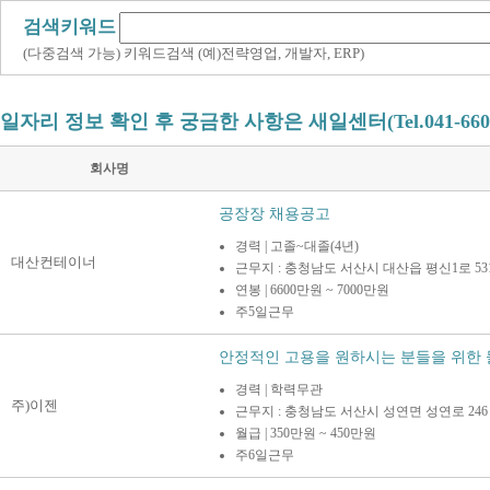
검색키워드
(다중검색 가능) 키워드검색 (예)전략영업, 개발자, ERP)
일자리 정보 확인 후 궁금한 사항은 새일센터(Tel.041-660
회사명
공장장 채용공고
경력 | 고졸~대졸(4년)
대산컨테이너
근무지 : 충청남도 서산시 대산읍 평신1로 531
연봉 | 6600만원 ~ 7000만원
주5일근무
안정적인 고용을 원하시는 분들을 위한 물류
경력 | 학력무관
주)이젠
근무지 : 충청남도 서산시 성연면 성연로 246
월급 | 350만원 ~ 450만원
주6일근무