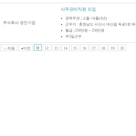
사무관리직원 모집
경력무관 | 고졸~대졸(4년)
주식회사 경인기업
근무지 : 충청남도 서산시 대산읍 독곶1로 66
월급 | 250만원 ~ 250만원
주5일근무
11
처음
이전
12
13
14
15
16
17
18
19
20
◁◁
◀