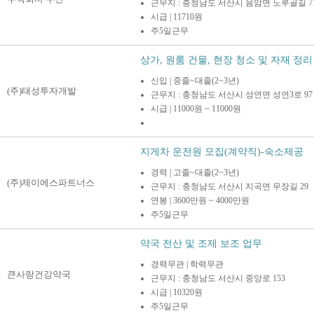
근무지 : 충청남도 서산시 음암면 노루골길 77
시급 | 11710원
주5일근무
상가, 원룸 건물, 현장 청소 및 자재 정리
신입 | 중졸~대졸(2~3년)
(주)태성투자개발
근무지 : 충청남도 서산시 성연면 성연3로 97
시급 | 11000원 ~ 11000원
지게차 운전원 모집(계약직)-숙소제공
경력 | 고졸~대졸(2~3년)
(주)제이에스파트너스
근무지 : 충청남도 서산시 지곡면 무장길 29
연봉 | 3600만원 ~ 4000만원
주5일근무
약국 전산 및 조제 보조 업무
경력무관 | 학력무관
큰사랑건강약국
근무지 : 충청남도 서산시 중앙로 153
시급 | 10320원
주5일근무