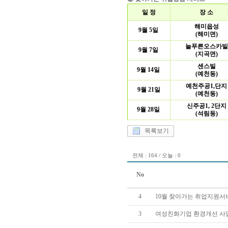
일 정
장 소
해미읍성
9월 5일
(해미면)
늘푸른오스카빌
9월 7일
(지곡면)
센스빌
9월 14일
(예천동)
예천주공1,단지
9월 21일
(예천동)
신주공1, 2단지
9월 28일
(석림동)
목록보기
전체 : 164 / 오늘 : 0
No
4
10월 찾아가는 취업지원서
3
여성친화기업 환경개선 사