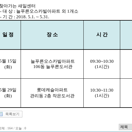
 찾아가는 새일센터
 대 상 : 늘푸른오스카빌아파트 외 1개소
기 간 : 2018. 5.1. ~ 5.31.
일 정
장 소
시 간
5
월
15
일
늘푸른오스카빌아파트
09:30~10:30
106
동 늘푸른도서관
(1
시간
)
(
화
)
5
월
29
일
롯데캐슬아파트
10:30~11:30
(1
시간
)
(
화
)
관리동
2
층 작은도서관
목록보기
체 : 164 / 오늘 : 0