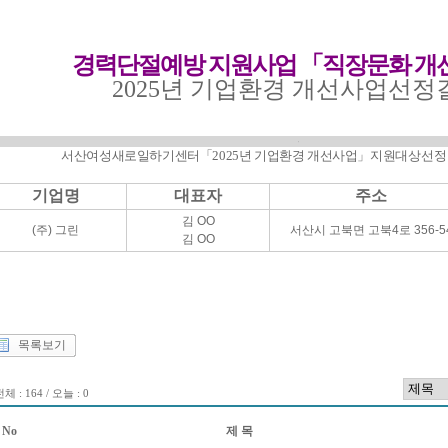
경력단절예방 지원사업
「
직장문화 개
2025
년 기업환경 개선사업
선정
혻
서산여성새로일하기센터
「
2025
년 기업환경 개선사업
」
지원대
상
선정
기업명
대표자
주소
김 OO
(주) 그린
서산시 고북면 고북4로 356-5
김 OO
목록보기
체 : 164 / 오늘 : 0
No
제 목