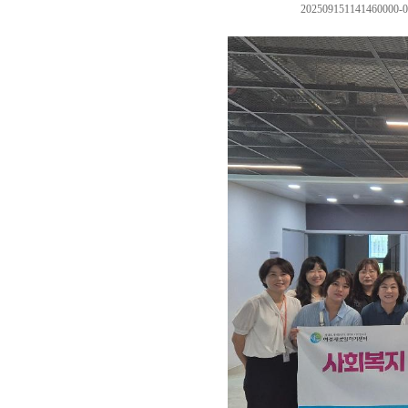
202509151141460000-0