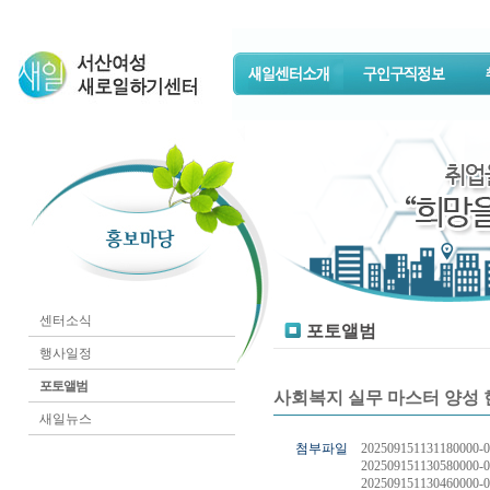
센터소식
포토앨범
행사일정
포토앨범
사회복지 실무 마스터 양성
새일뉴스
첨부파일
202509151131180000-0
202509151130580000-0
202509151130460000-0