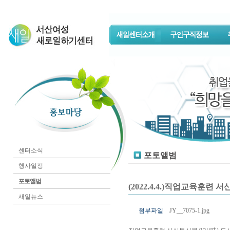
센터소식
포토앨범
행사일정
포토앨범
(2022.4.4.)직업교육훈련 
새일뉴스
첨부파일
JY__7075-1.jpg