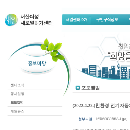
센터소식
포토앨범
행사일정
포토앨범
(2022.4.22.)친환경 전
새일뉴스
첨부파일
1650600395888-1.jpg