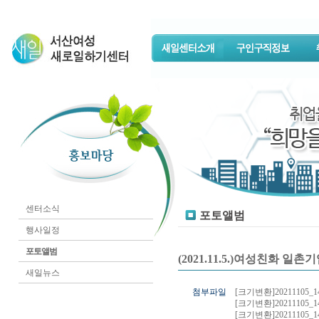
센터소식
포토앨범
행사일정
포토앨범
(2021.11.5.)여성친화 일
새일뉴스
첨부파일
[크기변환]20211105_14
[크기변환]20211105_14
[크기변환]20211105_14