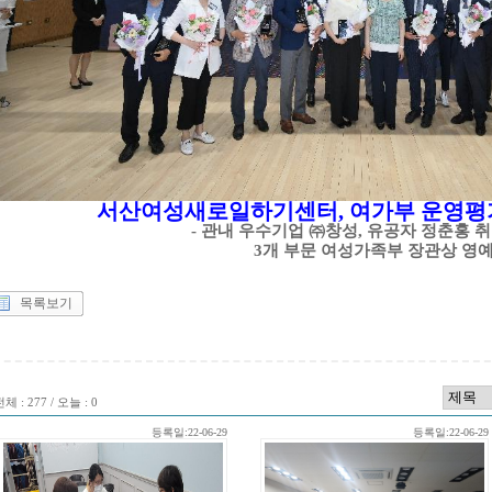
서산여성새로일하기센터
,
여가부 운영
-
관내 우수기업
㈜
창성
,
유공자 정춘홍 
3
개 부문 여성가족부 장관상 영
목록보기
체 : 277 / 오늘 : 0
등록일:22-06-29
등록일:22-06-29