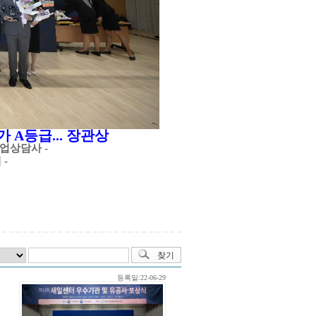
평가
A
등급
...
장관상
취업상담사
-
예
-
등록일:22-06-29