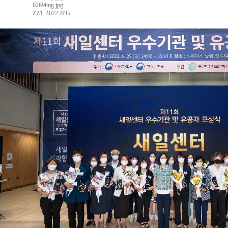
0269img.jpg
ZZ1_4022.JPG