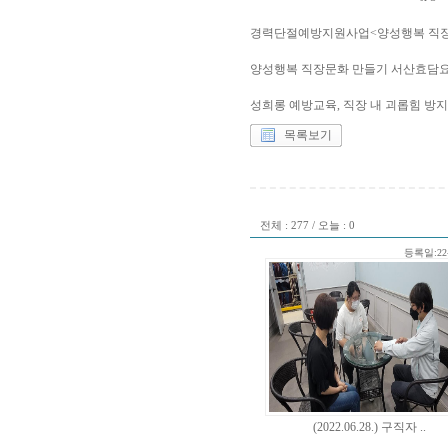
경력단절예방지원사업<양성행복 직장
양성행복 직장문화 만들기 서산효담
성희롱 예방교육, 직장 내 괴롭힘 방
목록보기
전체 : 277 / 오늘 : 0
등록일:22-
(2022.06.28.) 구직자 ..