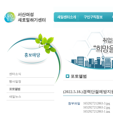
센터소식
포토앨범
행사일정
포토앨범
(2022.5.18.)경력단절예
새일뉴스
첨부파일
1652927212863-3.jpg
1652927212863-2.jpg
1652927212863-1.jpg