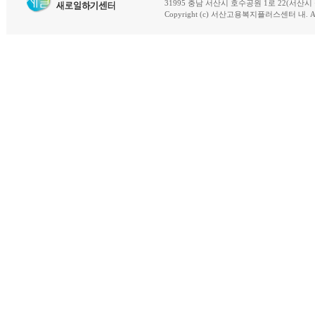
31995 충남 서산시 호수공원 1로 22(서산시 석남동 18-
Copyright (c) 서산고용복지플러스센터 내. All R