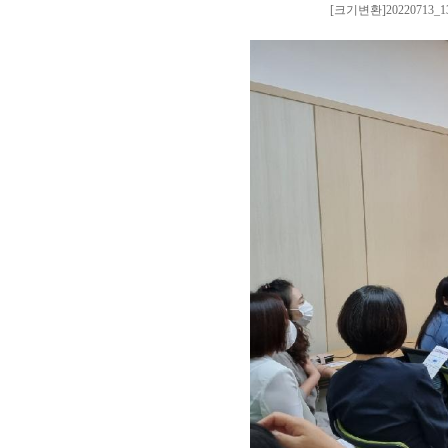
[크기변환]20220713_13