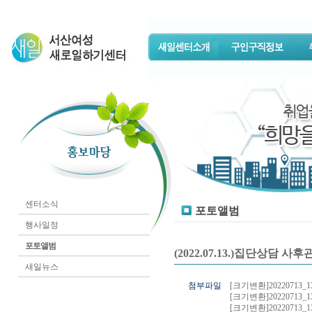
센터소식
포토앨범
행사일정
포토앨범
(2022.07.13.)집단상담 
새일뉴스
첨부파일
[크기변환]20220713_13
[크기변환]20220713_13
[크기변환]20220713_13