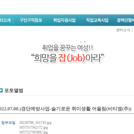
센터소식
|
포토앨범
2022.07.08.)경단예방사업-슬기로운 취미생활 어울림(비티엠(주))
첨부파일
20220708_161745.jpg
1657517562172.jpg
1657517595692.jpg