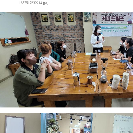
1657517632214.jpg