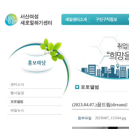
센터소식
포토앨범
행사일정
포토앨범
(2023.04.07.)꿈드림(d
새일뉴스
첨부파일
20230407_113344.jpg