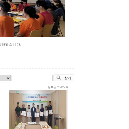
행하였습니다.
등록일:23-07-06