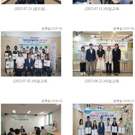
(2023.07.21.)꿈드림 ..
(2023.07.11.)직업교육..
등록일:23-07-05
등록일:23-07-05
(2023.07.05.)직업교육..
(2023.06.22.)직업교육..
등록일:23-05-25
등록일:23-05-22