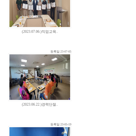
(2023.07.06.)직업교육..
등록일:23-07-05
(2023.06.22.)경력단절..
등록일:23-05-19