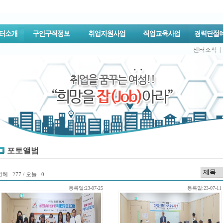
센터소식
|
포토앨범
체 : 277 / 오늘 : 0
등록일:23-07-25
등록일:23-07-11