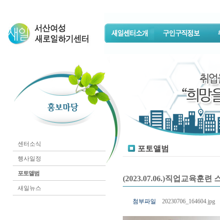
센터소식
포토앨범
행사일정
포토앨범
(2023.07.06.)직업교육
새일뉴스
첨부파일
20230706_164604.jpg