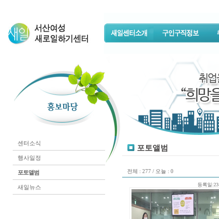
센터소식
포토앨범
행사일정
전체 : 277 / 오늘 : 0
포토앨범
등록일:23-
새일뉴스