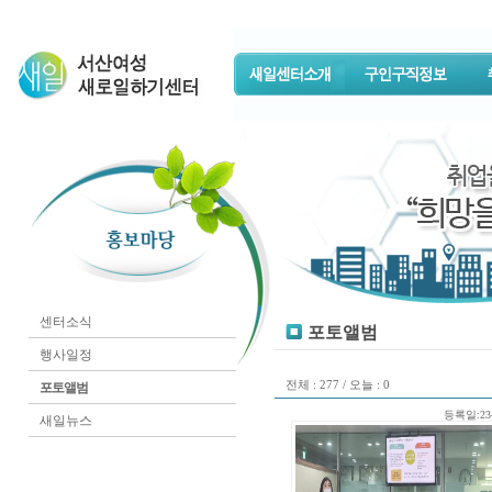
센터소식
포토앨범
행사일정
전체 : 277 / 오늘 : 0
포토앨범
등록일:23-
새일뉴스