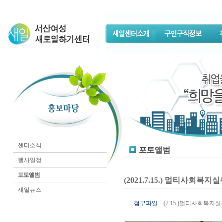
센터소식
포토앨범
행사일정
포토앨범
(2021.7.15.) 멀티사회
새일뉴스
첨부파일
(7.15.)멀티사회복지