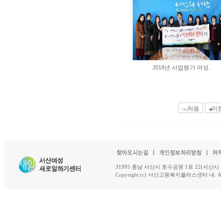
2018년 사업평가 여성..
처음
이
◁◁
◀
31995 충남 서산시 호수공원 1로 22(서산시 석남동 18-
Copyright (c) 서산고용복지플러스센터 내. All R