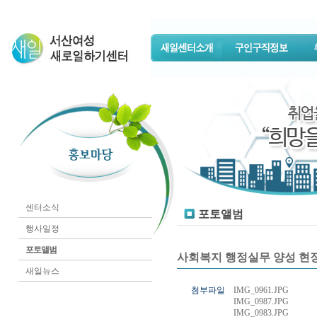
센터소식
포토앨범
행사일정
포토앨범
사회복지 행정실무 양성 현장견
새일뉴스
첨부파일
IMG_0961.JPG
IMG_0987.JPG
IMG_0983.JPG