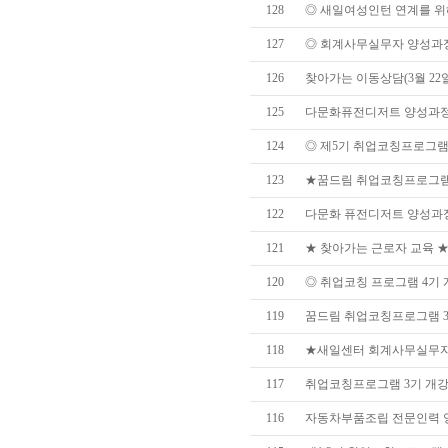
128
◎ 새일여성인턴 연계를 위해 
127
◎ 회계사무실무자 양성과정 선
126
찾아가는 이동상담(3월 22
125
다문화퓨전디저트 양성과정 -쌀
124
◎ 제5기 취업코칭프로그램 
123
★꿈드림 취업코칭프로그램 4
122
다문화 퓨전디저트 양성과정 
121
★ 찾아가는 근로자 교육 ★(3
120
◎ 취업코칭 프로그램 4기 개강
119
꿈드림 취업코칭프로그램 3기
118
★새일센터 회계사무실무자 
117
취업코칭프로그램 3기 개강식
116
자동차부품조립 전문인력 