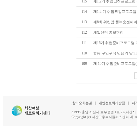
115
제1,2기 취업코칭프로그램 수료
114
제1,2 기 취업코칭프로그램 개
113
제8회 워킹맘 행복충전데
112
새일센터 홍보현장
111
제16기 취업준비프로그램 개강
110
합동 구인구직 만남의 날(10/
109
제 15기 취업준비프로그램(re
31995 충남 서산시 호수공원 1로 22(서산시 석남동 18-
Copyright (c) 서산고용복지플러스센터 내. All R