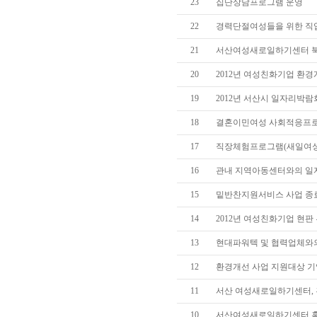
23
집단상담프로그램 운영
22
경력단절여성들을 위한 직
21
서산여성새로일하기센터 
20
2012년 여성친화기업 환경
19
2012년 서산시 일자리박람
18
결혼이민여성 사회적응프로
17
직장체험프로그램(새일여성
16
관내 지역아동센터와의 일자
15
밑반찬지원서비스 사업 종
14
2012년 여성친화기업 현판
13
현대파워텍 및 협력업체와의
12
환경개선 사업 지원대상 기업
11
서산 여성새로일하기센터, 
10
서산여성새로일하기센터 홈