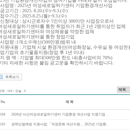
025년 기업환경개선사업의 참여기업을 아래와 같이 모집합니다.
. 사업명 : 2025년 여성새로일하기센터 기업환경개선사업
 공고기간 : 2025. 8.20.(수)~9.3.(수)
 접수기간 : 2025.8.25.(월)~9.3.(수)
. 신청대상 : 상시근로자수 5인이상 300미만 사업장으로서
 여성새로일하기센터를 통한 취업자가 최근 1년 2명이상인 업체
 여성새로일하기센터와 여성채용을 약정한 업체
 여성새로일하기센터을 통한 창업기업
. 사업량 :1개소※예산(500만원)범위 내
. 지원내용 : 기업체 시설 환경개선(여성화장실, 수유실 등 여성전
업기업의 초기
물품지원(창업 후 1년 이내)
. 지 원 액 : 기업별 최대500만원 한도 내(총사업비의 70%)
 기타 자세한 사항은 붙임 공고문을 확인하시기 바랍니다.
목록보기
체 : 164 / 오늘 : 0
No
제 목
164
2026년 서산여성새로일하기센터 기업환경 개선사업 지원기업 ..
163
경력단절예방 지원사업 「직장문화 개선지원」 2025년 기업환..