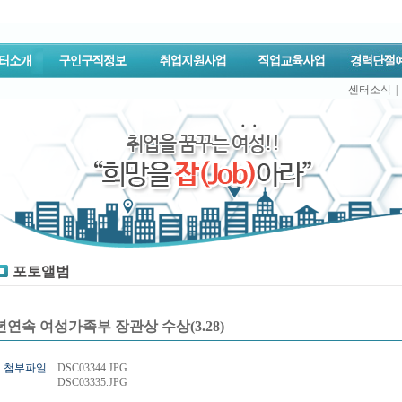
센터소식
|
포토앨범
년연속 여성가족부 장관상 수상(3.28)
첨부파일
DSC03344.JPG
DSC03335.JPG